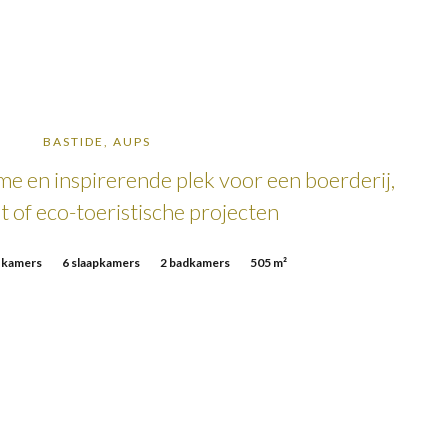
BASTIDE, AUPS
me en inspirerende plek voor een boerderij,
 of eco-toeristische projecten
 kamers
6 slaapkamers
2 badkamers
505 m²