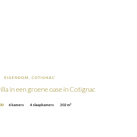
EIGENDOM, COTIGNAC
illa in een groene oase in Cotignac
00
6 kamers
4 slaapkamers
202 m²