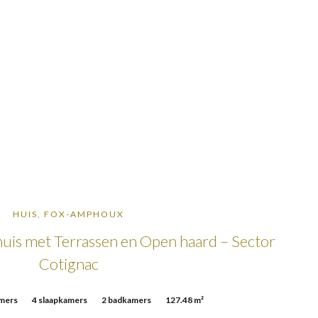
HUIS, FOX-AMPHOUX
is met Terrassen en Open haard – Sector
Cotignac
mers
4 slaapkamers
2 badkamers
127.48 m²