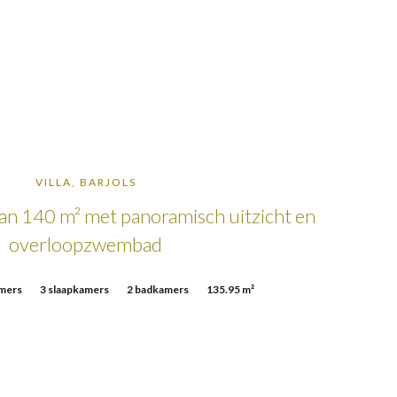
VILLA, BARJOLS
van 140 m² met panoramisch uitzicht en
overloopzwembad
mers
3 slaapkamers
2 badkamers
135.95 m²