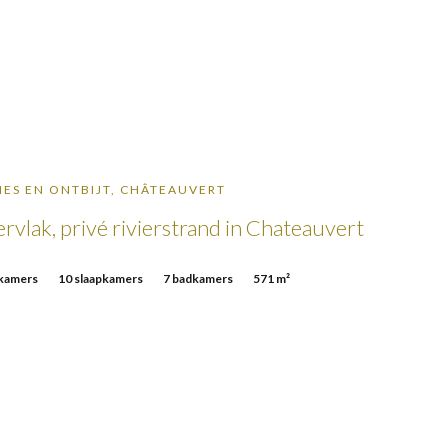
IES EN ONTBIJT, CHÂTEAUVERT
lak, privé rivierstrand in Chateauvert
kamers
10 slaapkamers
7 badkamers
571 m²