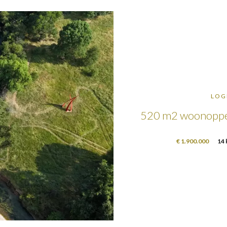
LOG
520 m2 woonopperv
€ 1.900.000
14 