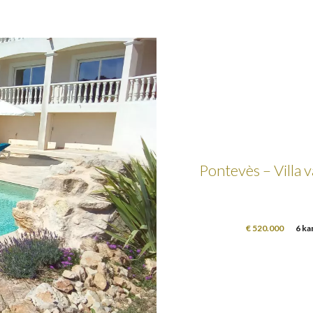
Pontevès – Villa 
€ 520.000
6 ka