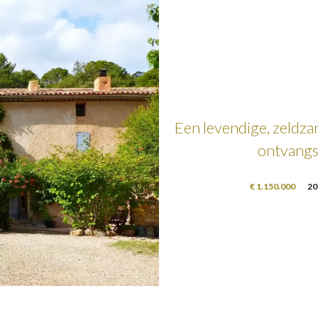
Een levendige, zeldza
ontvangst
€ 1.150.000
20