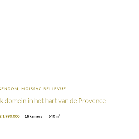
GENDOM, MOISSAC-BELLEVUE
jk domein in het hart van de Provence
€ 1.990.000
18 kamers
640 m²