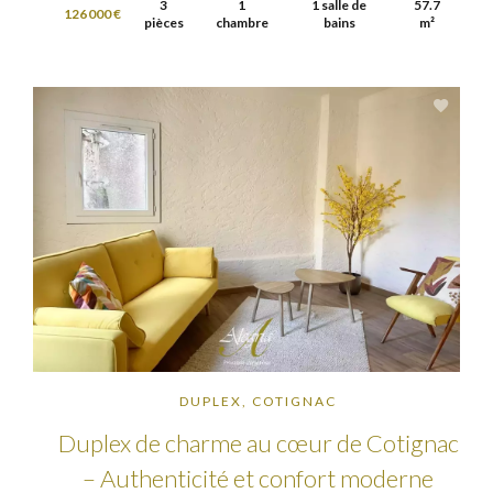
3
1
1 salle de
57.7
126 000 €
pièces
chambre
bains
m²
DUPLEX, COTIGNAC
Duplex de charme au cœur de Cotignac
– Authenticité et confort moderne