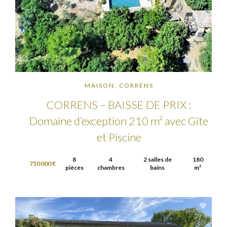
MAISON, CORRENS
CORRENS – BAISSE DE PRIX :
Domaine d’exception 210 m² avec Gîte
et Piscine
8
4
2 salles de
180
750 000 €
pièces
chambres
bains
m²