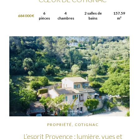
6
4
2 salles de
157.59
684 000 €
pièces
chambres
bains
m²
PROPRIÉTÉ, COTIGNAC
L’esprit Provence : lumière, vues et