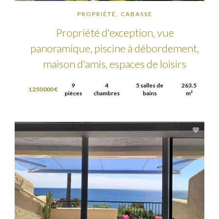
PROPRIÉTÉ, CABASSE
Propriété d'exception, vue
panoramique, piscine à débordement,
maison d'amis, espaces de loisirs
9
4
5 salles de
263.5
1 250 000 €
pièces
chambres
bains
m²