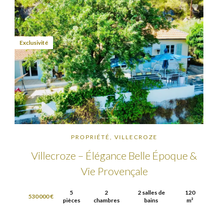
Exclusivité
PROPRIÉTÉ, VILLECROZE
Villecroze – Élégance Belle Époque &
Vie Provençale
5
2
2 salles de
120
530 000 €
pièces
chambres
bains
m²