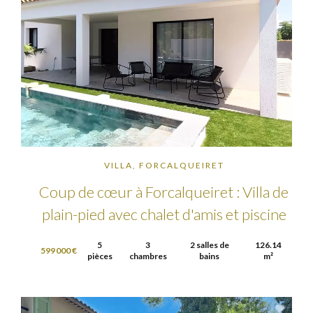
VILLA, FORCALQUEIRET
Coup de cœur à Forcalqueiret : Villa de
plain-pied avec chalet d'amis et piscine
5
3
2 salles de
126.14
599 000 €
pièces
chambres
bains
m²