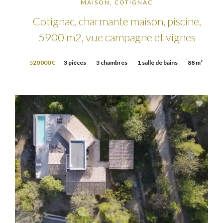
MAISON, COTIGNAC
Cotignac, charmante maison, piscine,
5900 m2, vue campagne et vignes
520 000 €
3 pièces
3 chambres
1 salle de bains
88 m²