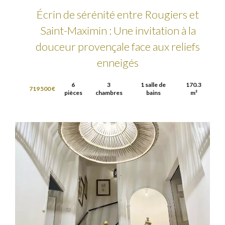
Écrin de sérénité entre Rougiers et
Saint-Maximin : Une invitation à la
douceur provençale face aux reliefs
enneigés
6
3
1 salle de
170.3
719 500 €
pièces
chambres
bains
m²