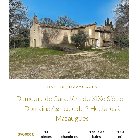
BASTIDE, MAZAUGUES
Demeure de Caractère du XIXe Siècle –
Domaine Agricole de 2 Hectares à
Mazaugues
14
3
1 salle de
170
390 000 €
pièces
chambres
bains
m²