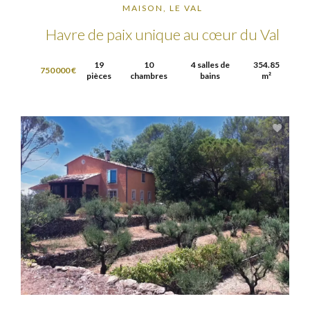
MAISON, LE VAL
Havre de paix unique au cœur du Val
19
10
4 salles de
354.85
750 000 €
pièces
chambres
bains
m²