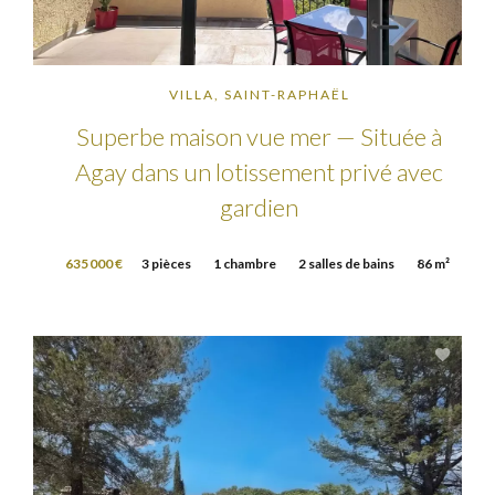
VILLA, SAINT-RAPHAËL
Superbe maison vue mer — Située à
Agay dans un lotissement privé avec
gardien
635 000 €
3 pièces
1 chambre
2 salles de bains
86 m²