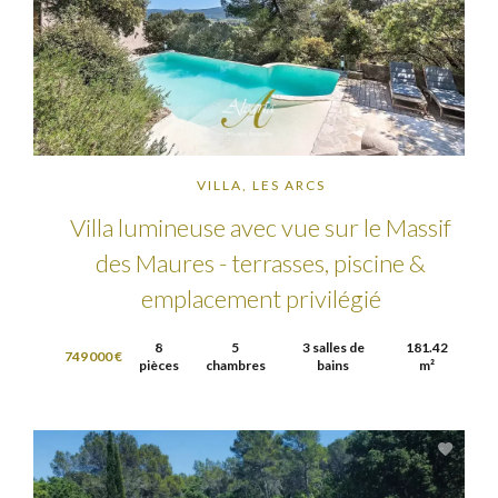
VILLA, LES ARCS
Villa lumineuse avec vue sur le Massif
des Maures - terrasses, piscine &
emplacement privilégié
8
5
3 salles de
181.42
749 000 €
pièces
chambres
bains
m²