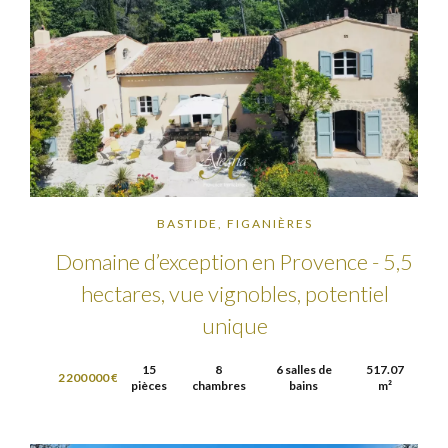
BASTIDE, FIGANIÈRES
Domaine d’exception en Provence - 5,5
hectares, vue vignobles, potentiel
unique
15
8
6 salles de
517.07
2 200 000 €
pièces
chambres
bains
m²