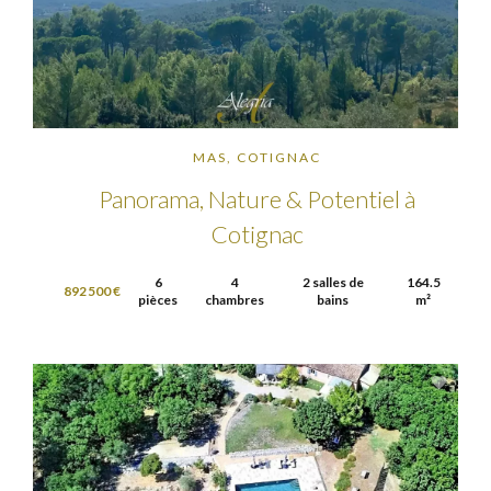
MAS, COTIGNAC
Panorama, Nature & Potentiel à
Cotignac
6
4
2 salles de
164.5
892 500 €
pièces
chambres
bains
m²