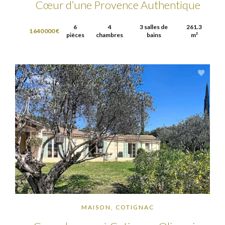
Cœur d’une Provence Authentique
6
4
3 salles de
261.3
1 640 000 €
pièces
chambres
bains
m²
MAISON, COTIGNAC