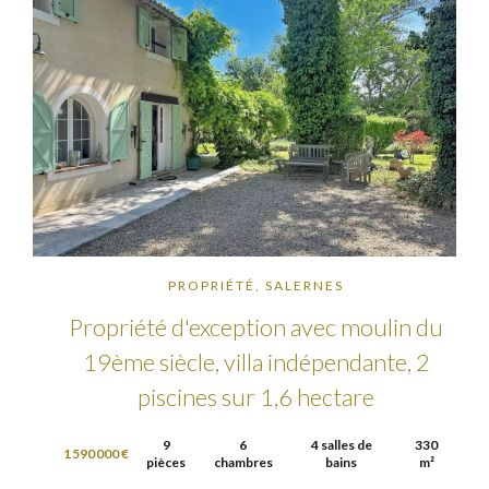
PROPRIÉTÉ, SALERNES
Propriété d'exception avec moulin du
19ème siècle, villa indépendante, 2
piscines sur 1,6 hectare
9
6
4 salles de
330
1 590 000 €
pièces
chambres
bains
m²