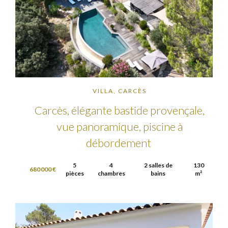
VILLA, CARCÈS
Carcès, élégante bastide provençale,
vue panoramique, piscine à
débordement
5
4
2 salles de
130
680 000 €
pièces
chambres
bains
m²