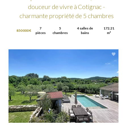
douceur de vivre à Cotignac -
charmante propriété de 5 chambres
7
5
4 salles de
172.21
850 000 €
pièces
chambres
bains
m²