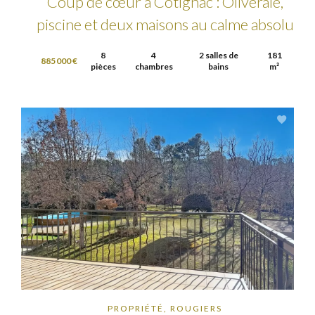
Coup de cœur à Cotignac : Oliveraie,
piscine et deux maisons au calme absolu
8
4
2 salles de
181
885 000 €
pièces
chambres
bains
m²
PROPRIÉTÉ, ROUGIERS