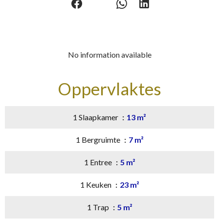
No information available
Oppervlaktes
1 Slaapkamer
13 m²
1 Bergruimte
7 m²
1 Entree
5 m²
1 Keuken
23 m²
1 Trap
5 m²