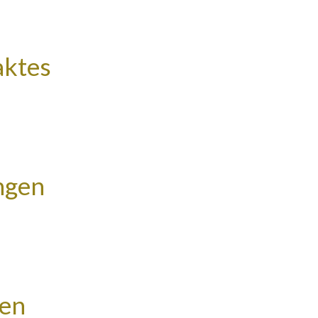
aktes
ngen
ten