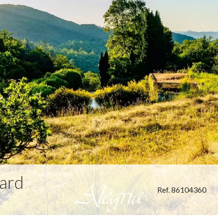
ard
Ref. 86104360