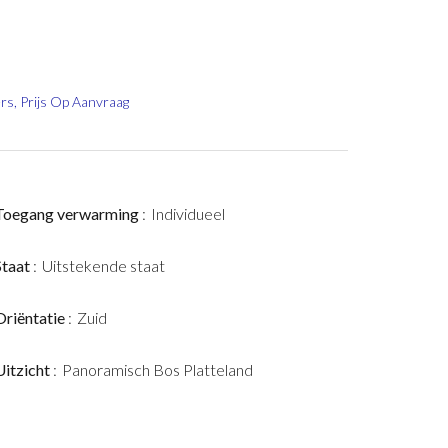
s, Prijs Op Aanvraag
Toegang verwarming
Individueel
Staat
Uitstekende staat
Oriëntatie
Zuid
Uitzicht
Panoramisch Bos Platteland