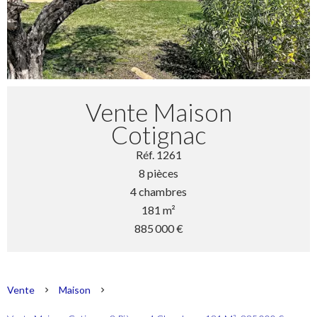
Vente Maison
Cotignac
Réf. 1261
8 pièces
4 chambres
181 m²
885 000 €
Vente
Maison