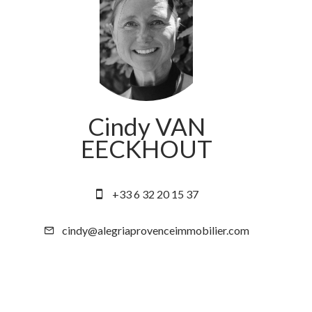
Cindy VAN
EECKHOUT
CEO
+33 6 32 20 15 37
cindy@alegriaprovenceimmobilier.com