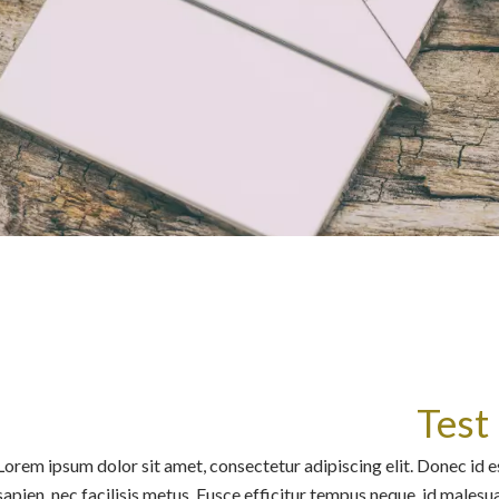
Test
Lorem ipsum dolor sit amet, consectetur adipiscing elit. Donec id e
sapien, nec facilisis metus. Fusce efficitur tempus neque, id malesua