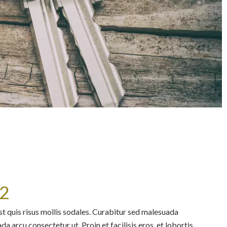
 2
st quis risus mollis sodales. Curabitur sed malesuada
da arcu consectetur ut. Proin et facilisis eros, et lobortis